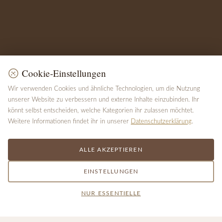
Cookie-Einstellungen
Wir verwenden Cookies und ähnliche Technologien, um die Nutzung
unserer Website zu verbessern und externe Inhalte einzubinden. Ihr
könnt selbst entscheiden, welche Kategorien ihr zulassen möchtet.
Weitere Informationen findet ihr in unserer
Datenschutzerklärung
.
ALLE AKZEPTIEREN
EINSTELLUNGEN
NUR ESSENTIELLE